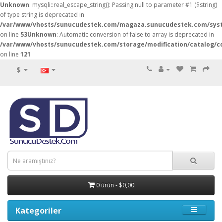
Unknown
: mysqli::real_escape_string(): Passing null to parameter #1 ($string)
of type string is deprecated in
/var/www/vhosts/sunucudestek.com/magaza.sunucudestek.com/syste
on line
53
Unknown
: Automatic conversion of false to array is deprecated in
/var/www/vhosts/sunucudestek.com/storage/modification/catalog/co
on line
121
$
0 ürün - $0,00
Kategoriler